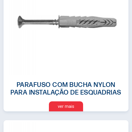
Sistema MAXIM-AR
Sistema Oscilo Batente
Sistema Camarão
Elevadoras
Sistema Persiana
Calços de Vidro
Reforços de Aço
PARAFUSO COM BUCHA NYLON
Sistema Porta de Giro
PARA INSTALAÇÃO DE ESQUADRIAS
Parafusos
ver mais