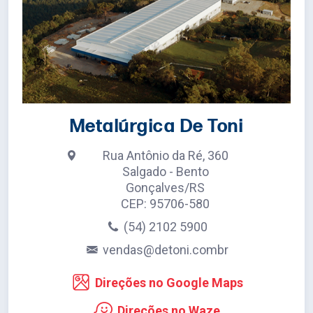
Metalúrgica De Toni
Rua Antônio da Ré, 360
Salgado - Bento
Gonçalves/RS
CEP: 95706-580
(54) 2102 5900
vendas@detoni.combr
Direções no Google Maps
Direções no Waze